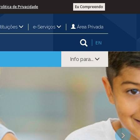
Politica de Privacidade
Eu Compreendo
Área Privada
stituições
e-Serviços
EN
Info para...
Next