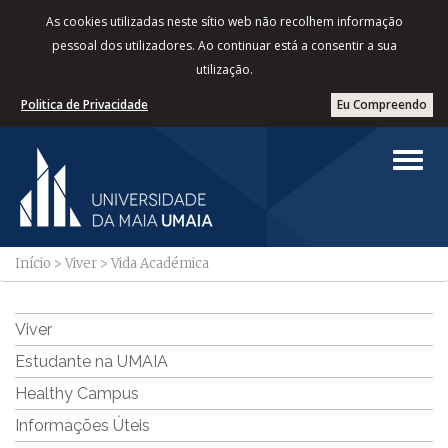
As cookies utilizadas neste sítio web não recolhem informação
pessoal dos utilizadores. Ao continuar está a consentir a sua
utilização.
Politica de Privacidade
Eu Compreendo
Início
>
Viver
>
Vida Académica
Viver
Estudante na UMAIA
Healthy Campus
Informações Úteis