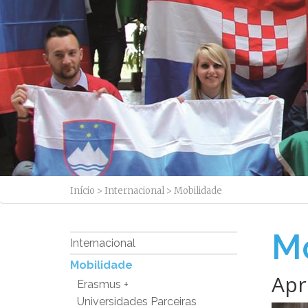
Início
>
Internacional
>
Mobilidade
Mo
Internacional
Mobilidade
Apr
Erasmus +
Universidades Parceiras