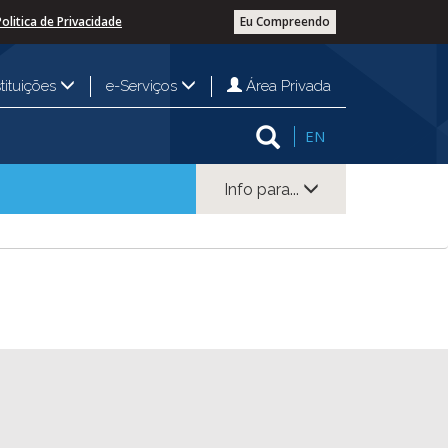
Politica de Privacidade
Eu Compreendo
Área Privada
stituições
e-Serviços
EN
Info para...