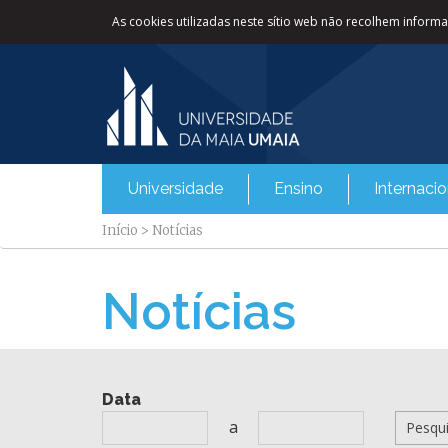
As cookies utilizadas neste sítio web não recolhem informaç
Universidade
Ensino
Internacio
Início
>
Notícias
Notícias
Data
a