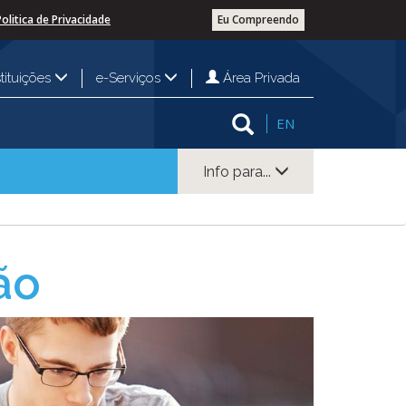
Politica de Privacidade
Eu Compreendo
Área Privada
stituições
e-Serviços
EN
Info para...
ão