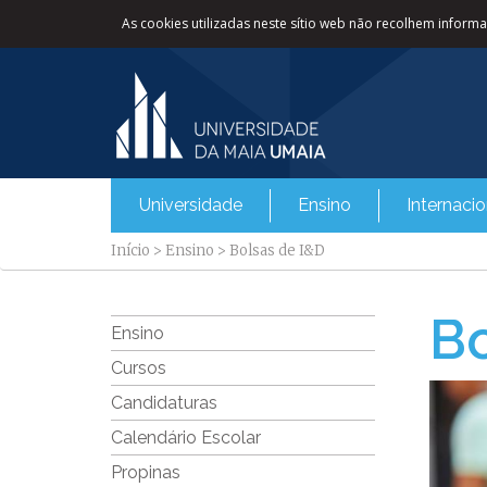
As cookies utilizadas neste sítio web não recolhem informaç
Universidade
Ensino
Internacio
Início
>
Ensino
>
Bolsas de I&D
Bo
Ensino
Cursos
Candidaturas
Calendário Escolar
Propinas