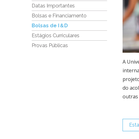
Datas Importantes
Bolsas e Financiamento
Bolsas de I＆D
Estágios Curriculares
Provas Públicas
A Univ
intern
projeto
do aco
outras 
Esta