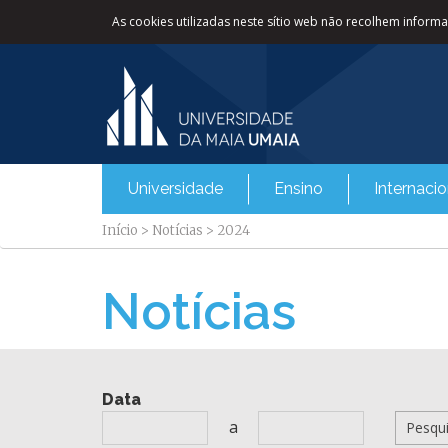
As cookies utilizadas neste sítio web não recolhem informaç
Universidade
Ensino
Internacio
Início
>
Notícias
>
2024
Notícias
Data
a