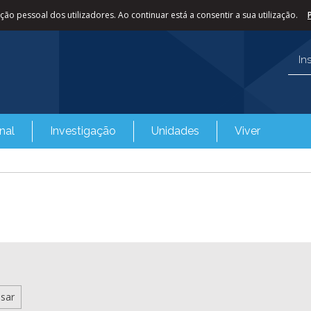
ão pessoal dos utilizadores. Ao continuar está a consentir a sua utilização.
In
nal
Investigação
Unidades
Viver