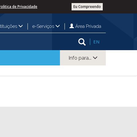
Politica de Privacidade
Eu Compreendo
Área Privada
stituições
e-Serviços
EN
Info para...