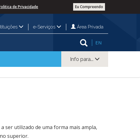
Politica de Privacidade
Eu Compreendo
Área Privada
stituições
e-Serviços
EN
Info para...
 a ser utilizado de uma forma mais ampla,
no superior.