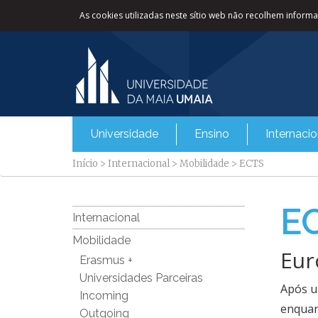
As cookies utilizadas neste sítio web não recolhem informaç
Universidade
Ensino
Internacio
Início
>
Internacional
>
Mobilidade
>
ECTS
E
Internacional
Mobilidade
Eur
Erasmus +
Universidades Parceiras
Após u
Incoming
enquan
Outgoing