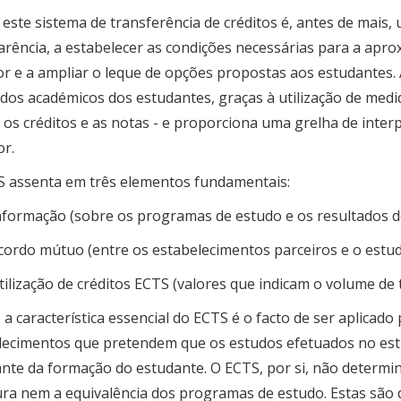
este sistema de transferência de créditos é, antes de mais,
arência, a estabelecer as condições necessárias para a apr
r e a ampliar o leque de opções propostas aos estudantes. 
ados académicos dos estudantes, graças à utilização de me
 os créditos e as notas - e proporciona uma grelha de inte
or.
 assenta em três elementos fundamentais:
nformação (sobre os programas de estudo e os resultados d
cordo mútuo (entre os estabelecimentos parceiros e o estud
tilização de créditos ECTS (valores que indicam o volume de 
a característica essencial do ECTS é o facto de ser aplicad
lecimentos que pretendem que os estudos efetuados no est
ante da formação do estudante. O ECTS, por si, não determ
ura nem a equivalência dos programas de estudo. Estas são 