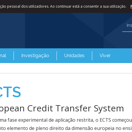
ão pessoal dos utilizadores. Ao continuar está a consentir a sua utilização.
In
nal
Investigação
Unidades
Viver
CTS
opean Credit Transfer System
ma fase experimental de aplicação restrita, o ECTS começou
to elemento de pleno direito da dimensão europeia no ensi