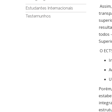
Assim, 
Estudantes Internacionais
transp
Testemunhos
superio
result
todos -
Superi
O ECTS
I
A
U
Porém, 
estabe
integr
estrut