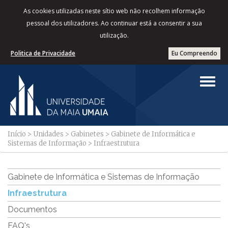
As cookies utilizadas neste sítio web não recolhem informação
pessoal dos utilizadores. Ao continuar está a consentir a sua
utilização.
Politica de Privacidade
Eu Compreendo
Início
>
Unidades
>
Gabinetes
>
Gabinete de Informática e
Sistemas de Informação
>
Infraestrutura
Gabinete de Informática e Sistemas de Informação
Infraestrutura
Documentos
FAQ's