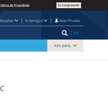
Politica de Privacidade
Eu Compreendo
Área Privada
stituições
e-Serviços
EN
Info para...
IC