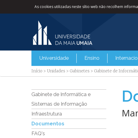
As cookies utilizadas neste sítio web não recolhem informaç
Universidade
Ensino
Internacio
Início
>
Unidades
>
Gabinetes
>
Gabinete de Informáti
D
Gabinete de Informática e
Sistemas de Informação
Man
Infraestrutura
Documentos
FAQ's