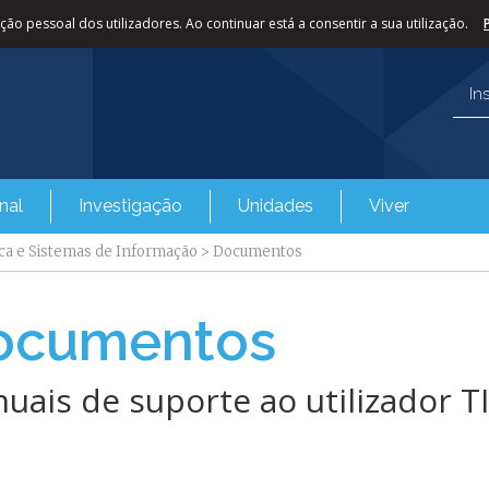
ão pessoal dos utilizadores. Ao continuar está a consentir a sua utilização.
In
nal
Investigação
Unidades
Viver
ca e Sistemas de Informação
>
Documentos
ocumentos
uais de suporte ao utilizador T