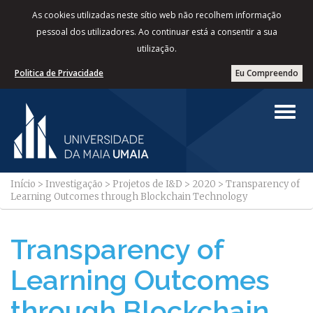
As cookies utilizadas neste sítio web não recolhem informação
pessoal dos utilizadores. Ao continuar está a consentir a sua
utilização.
Politica de Privacidade
Eu Compreendo
Início
>
Investigação
>
Projetos de I&D
>
2020
>
Transparency of
Learning Outcomes through Blockchain Technology
Transparency of
Learning Outcomes
through Blockchain