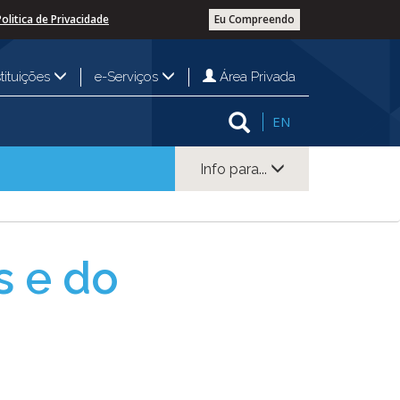
Politica de Privacidade
Eu Compreendo
Área Privada
stituições
e-Serviços
EN
Info para...
s e do