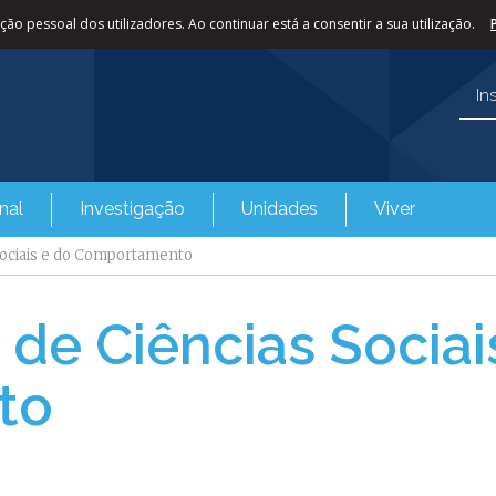
ão pessoal dos utilizadores. Ao continuar está a consentir a sua utilização.
In
nal
Investigação
Unidades
Viver
ociais e do Comportamento
de Ciências Sociai
to