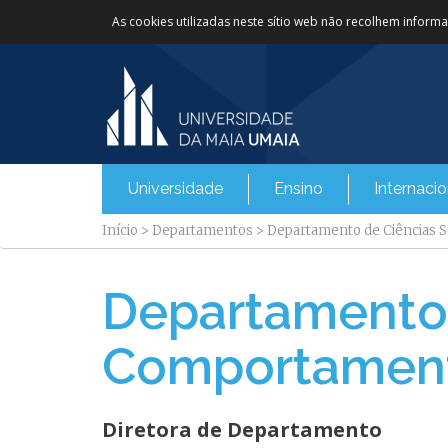
As cookies utilizadas neste sítio web não recolhem informaç
Universidade
Ensino
Internacio
Início
>
Departamentos
>
Departamento de Ciências S
Departamento 
Comportamen
​​​Diretora de Departamento