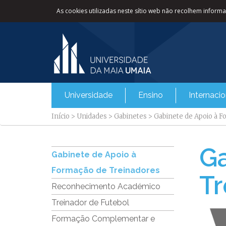
As cookies utilizadas neste sítio web não recolhem informaç
Universidade
Ensino
Internacio
Início
>
Unidades
>
Gabinetes
>
Gabinete de Apoio à 
Ga
Gabinete de Apoio à
Formação de Treinadores
Tr
Reconhecimento Académico
Treinador de Futebol
Formação Complementar e