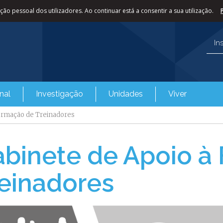
ão pessoal dos utilizadores. Ao continuar está a consentir a sua utilização.
In
nal
Investigação
Unidades
Viver
Formação de Treinadores
binete de Apoio à
einadores