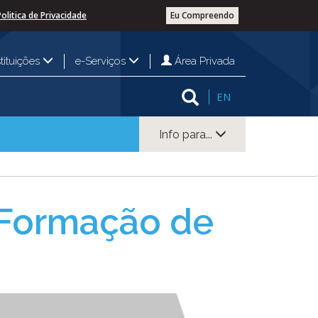
Politica de Privacidade
Eu Compreendo
Área Privada
stituições
e-Serviços
EN
Info para...
 Formação de