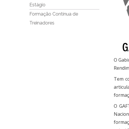
Estágio
Formação Contínua de
Treinadores
O Gabi
Rendim
Tem co
articu
formaç
O GAFT
Nacion
formaç