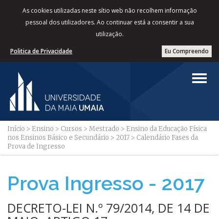
As cookies utilizadas neste sítio web não recolhem informação
pessoal dos utilizadores. Ao continuar está a consentir a sua
utilização.
Politica de Privacidade
Eu Compreendo
Início
>
Ensino
>
Cursos
>
Mestrado
>
Ensino da Educação Física
nos Ensinos Básico e Secundário
>
2017
>
Calendário Fases da
Prova de Ingresso
Prova Ingresso - 2017
DECRETO-LEI N.º 79/2014, DE 14 DE