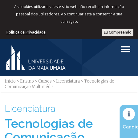
As cookies utilizadas neste sítio web não recolhem informação
pessoal dos utilizadores. Ao continuar está a consentir a sua
utilização.
Politica de Privacidade
Eu Compreendo
Início
>
Ensino
>
Cursos
>
Licenciatura
>
Tecnologias de
Comunicação Multimédia
Licenciatura
Tecnologias de
Candid
Comunicação