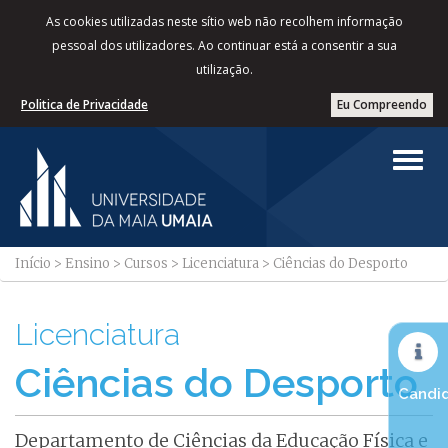
As cookies utilizadas neste sítio web não recolhem informação
pessoal dos utilizadores. Ao continuar está a consentir a sua
utilização.
Politica de Privacidade
Eu Compreendo
Início
>
Ensino
>
Cursos
>
Licenciatura
>
Ciências do Desporto
Licenciatura
Ciências do Desporto
Candid
Departamento de Ciências da Educação Física e