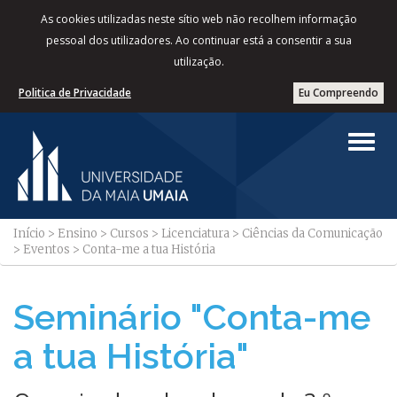
As cookies utilizadas neste sítio web não recolhem informação
pessoal dos utilizadores. Ao continuar está a consentir a sua
utilização.
Politica de Privacidade
Eu Compreendo
Início
>
Ensino
>
Cursos
>
Licenciatura
>
Ciências da Comunicação
>
Eventos
>
Conta-me a tua História
Seminário "Conta-me
a tua História"