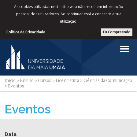
As cookies utilizadas neste sítio web não recolhem informação
pessoal dos utilizadores. Ao continuar está a consentir a sua
utilização.
Politica de Privacidade
Eu Compreendo
Início
>
Ensino
>
Cursos
>
Licenciatura
>
Ciências da Comunicação
>
Eventos
Eventos
Data