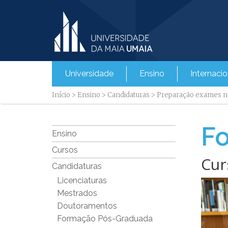
Universidade
Ensino
Internacio
Início
>
Ensino
>
Candidaturas
>
Preparação exames n
Fo
Ensino
Cursos
Cur
Candidaturas
Licenciaturas
Mestrados
Doutoramentos
Formação Pós-Graduada