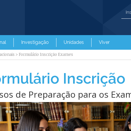
In
nal
Investigação
Unidades
Viver
acionais
>
Formulário Inscrição Exames
rmulário Inscrição
sos de Preparação para os Exa