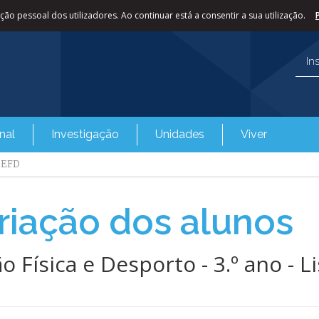
ão pessoal dos utilizadores. Ao continuar está a consentir a sua utilização.
In
nal
Investigação
Unidades
Viver
o EFD
riação dos alunos
 Física e Desporto - 3.º ano - Li