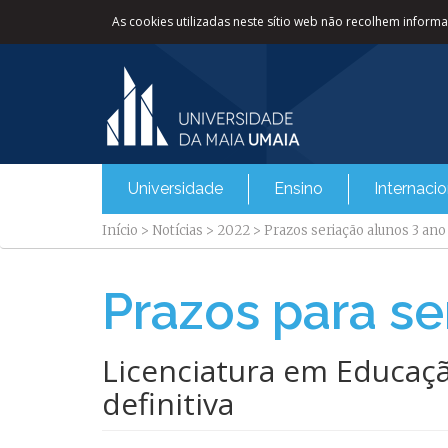
As cookies utilizadas neste sítio web não recolhem informaç
Universidade
Ensino
Internacio
Início
>
Notícias
>
2022
>
Prazos seriação alunos 3 an
Prazos para se
Licenciatura em Educação
definitiva