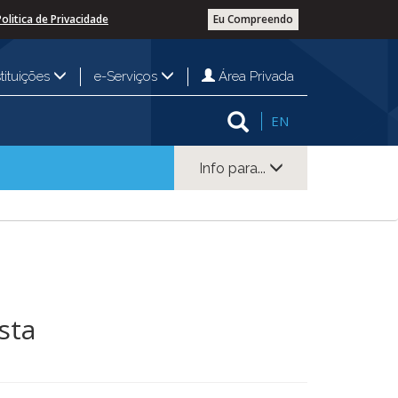
Politica de Privacidade
Eu Compreendo
Área Privada
stituições
e-Serviços
EN
Info para...
sta