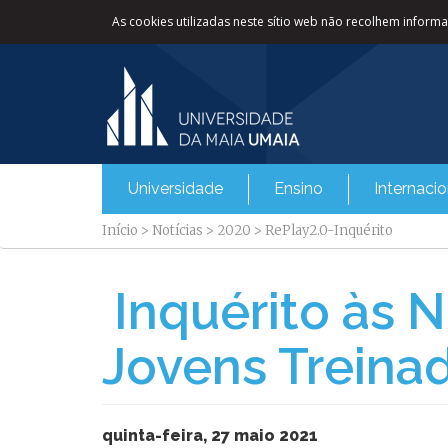
As cookies utilizadas neste sítio web não recolhem informaç
Universidade
Ensino
Internacio
Início
>
Notícias
>
2020
>
RePlay2.0-Inquérito
Inquérito às 
Jovens Treinad
quinta-feira, 27 maio 2021