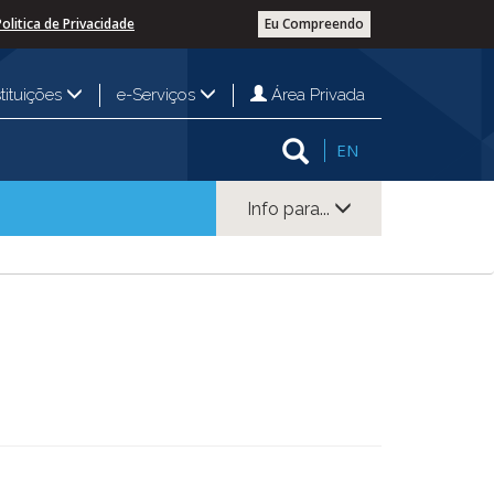
Politica de Privacidade
Eu Compreendo
Área Privada
stituições
e-Serviços
EN
Info para...