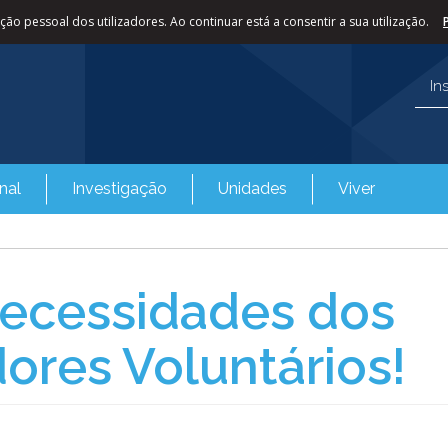
ão pessoal dos utilizadores. Ao continuar está a consentir a sua utilização.
In
nal
Investigação
Unidades
Viver
Necessidades dos
ores Voluntários!