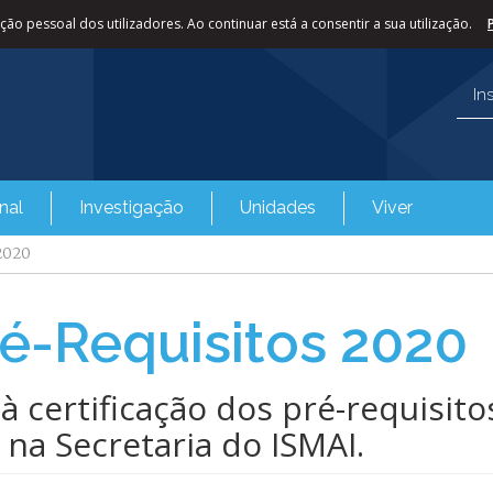
ão pessoal dos utilizadores. Ao continuar está a consentir a sua utilização.
In
nal
Investigação
Unidades
Viver
 2020
ré-Requisitos 2020
 certificação dos pré-requisit
na Secretaria do ISMAI.