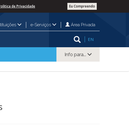
Politica de Privacidade
Eu Compreendo
Área Privada
stituições
e-Serviços
EN
Info para...
os