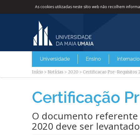
As cookies utilizadas neste sítio web não recolhem informaç
Universidade
Ensino
Internacio
Início
>
Notícias
>
2020
>
Certificacao Pre-Requisitos
Certificação P
O documento referente à
2020 deve ser levantado 