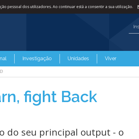
ão pessoal dos utilizadores. Ao continuar está a consentir a sua utilização.
In
nal
Investigação
Unidades
Viver
3D
arn, fight Back
 do seu principal output - o