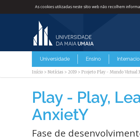
As cookies utilizadas neste sítio web não recolhem informaç
Universidade
Ensino
Internacio
Início
>
Notícias
>
2019
>
Projeto Play - Mundo Virtual 
Play - Play, Le
AnxietY
Fase de desenvolvimento