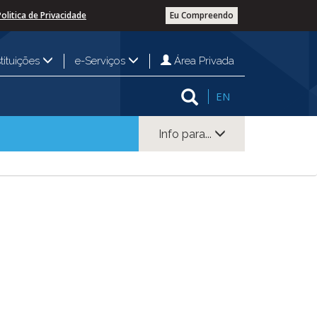
Politica de Privacidade
Eu Compreendo
Área Privada
stituições
e-Serviços
EN
Info para...