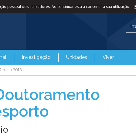
ão pessoal dos utilizadores. Ao continuar está a consentir a sua utilização.
In
nal
Investigação
Unidades
Viver
2 maio 2018
 Doutoramento
esporto
io