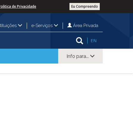
Politica de Privacidade
Eu Compreendo
Área Privada
stituições
e-Serviços
EN
Info para...