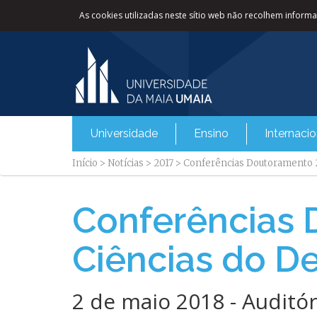
As cookies utilizadas neste sítio web não recolhem informaç
Universidade
Ensino
Internacio
Início
>
Notícias
>
2017
>
Conferências Doutoramento 
Conferências
Ciências do D
2 de maio 2018 - Auditór