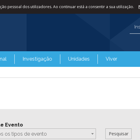
ão pessoal dos utilizadores. Ao continuar está a consentir a sua utilização.
In
nal
Investigação
Unidades
Viver
de Evento
s os tipos de evento