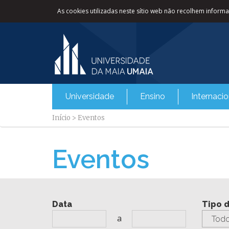
As cookies utilizadas neste sítio web não recolhem informaç
Universidade
Ensino
Internacio
Início
>
Eventos
Eventos
Data
Tipo 
a
Todo