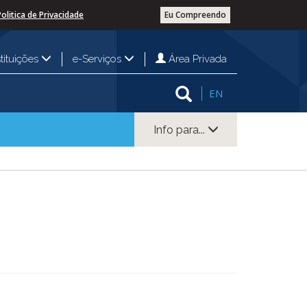
Politica de Privacidade
Eu Compreendo
Área Privada
stituições
e-Serviços
EN
Info para...