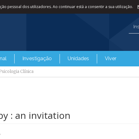
ão pessoal dos utilizadores. Ao continuar está a consentir a sua utilização.
In
nal
Investigação
Unidades
Viver
sicologia Clínica
 : an invitation
5