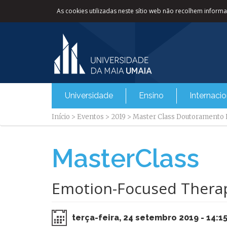
As cookies utilizadas neste sítio web não recolhem informaç
Universidade
Ensino
Internacio
Início
>
Eventos
>
2019
>
Master Class Doutoramento P
MasterClass
Emotion-Focused Therapy
terça-feira, 24 setembro 2019 - 14:1