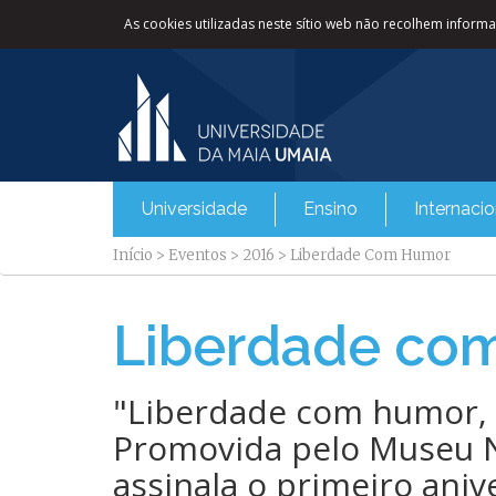
As cookies utilizadas neste sítio web não recolhem informaç
Universidade
Ensino
Internacio
Início
>
Eventos
>
2016
>
Liberdade Com Humor
Liberdade co
​"Liberdade com humor, 
Promovida pelo Museu N
assinala o primeiro aniv