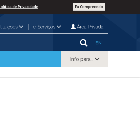
Politica de Privacidade
Eu Compreendo
Área Privada
stituições
e-Serviços
EN
Info para...