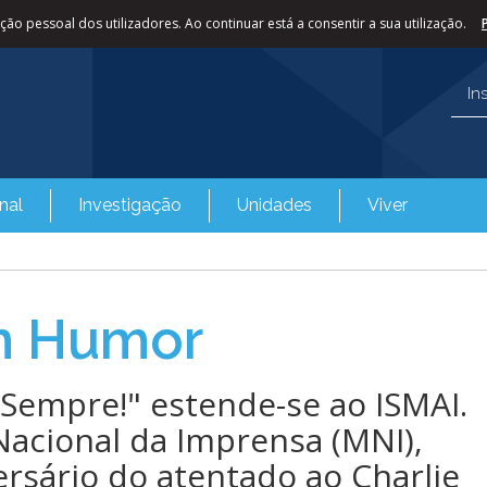
ão pessoal dos utilizadores. Ao continuar está a consentir a sua utilização.
In
nal
Investigação
Unidades
Viver
m Humor
Sempre!" estende-se ao ISMAI.
acional da Imprensa (MNI),
ersário do atentado ao Charlie