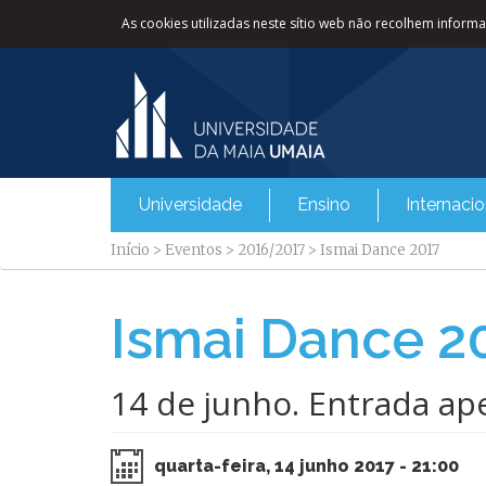
As cookies utilizadas neste sítio web não recolhem informaç
Universidade
Ensino
Internacio
Início
>
Eventos
>
2016/2017
>
Ismai Dance 2017
Ismai Dance 2
14 de junho. Entrada ap
quarta-feira, 14 junho 2017 - 21:00