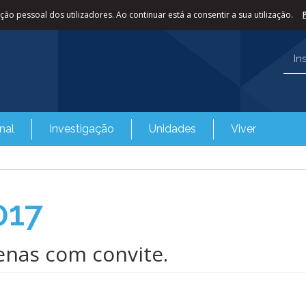
ão pessoal dos utilizadores. Ao continuar está a consentir a sua utilização.
In
nal
Investigação
Unidades
Viver
017
enas com convite.