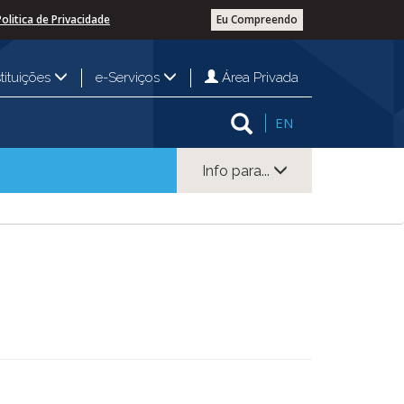
Politica de Privacidade
Eu Compreendo
Área Privada
stituições
e-Serviços
EN
Info para...