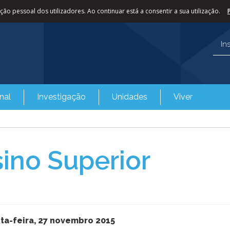
ão pessoal dos utilizadores. Ao continuar está a consentir a sua utilização.
In
nal
Investigação
Unidades
Viver
ino Superior
xta-feira, 27 novembro 2015