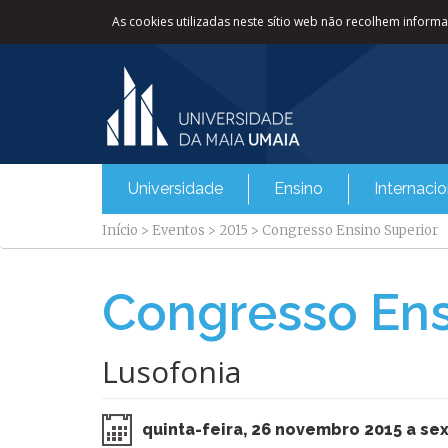
As cookies utilizadas neste sítio web não recolhem informaç
Universidade
Ensino
Internacio
Início
>
Eventos
>
2015
>
Congresso Ensino Superior
Congresso Ens
Lusofonia
quinta-feira, 26 novembro 2015 a se