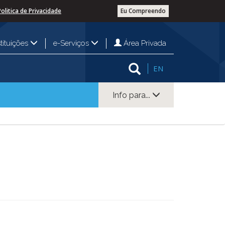
Politica de Privacidade
Eu Compreendo
Área Privada
stituições
e-Serviços
EN
Info para...