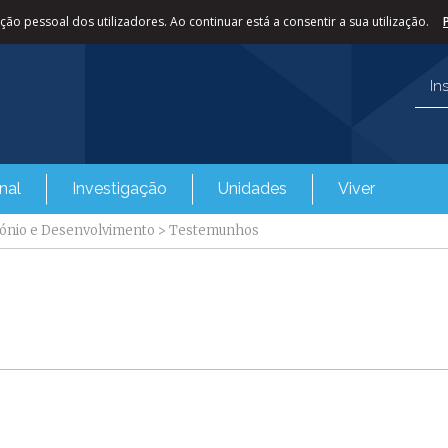
ão pessoal dos utilizadores. Ao continuar está a consentir a sua utilização.
In
nal
Investigação
Unidades
Viver
mónio e Desenvolvimento
>
Testemunhos