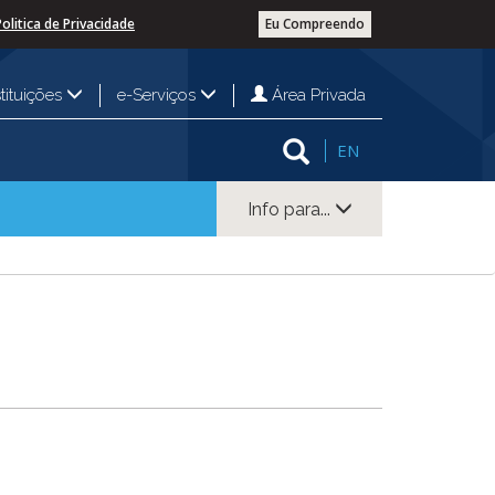
Politica de Privacidade
Eu Compreendo
Área Privada
stituições
e-Serviços
EN
Info para...