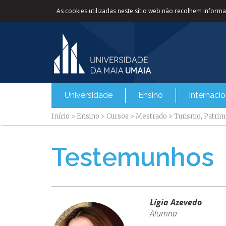
As cookies utilizadas neste sítio web não recolhem informaç
Universidade
Ensino
Internacio
Início
>
Ensino
>
Cursos
>
Mestrado
>
Turismo, Patri
Testemunhos
Lígia Azevedo
Alumna