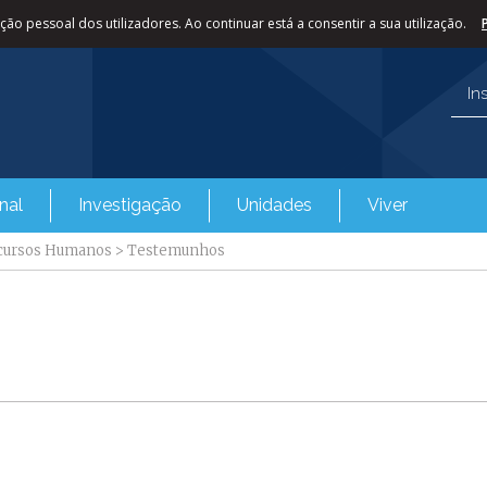
ão pessoal dos utilizadores. Ao continuar está a consentir a sua utilização.
In
nal
Investigação
Unidades
Viver
ecursos Humanos
>
Testemunhos