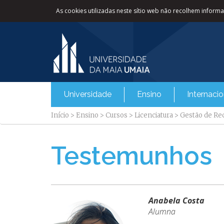
As cookies utilizadas neste sítio web não recolhem informaç
Universidade
Ensino
Internacio
Início
>
Ensino
>
Cursos
>
Licenciatura
>
Gestão de R
Testemunhos
Anabela Costa
Alumna