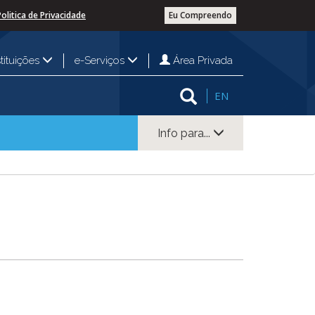
Politica de Privacidade
Eu Compreendo
Área Privada
stituições
e-Serviços
EN
Info para...