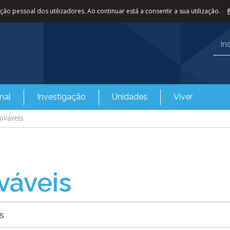
ão pessoal dos utilizadores. Ao continuar está a consentir a sua utilização.
In
nal
Investigação
Unidades
Viver
ováveis
váveis
s