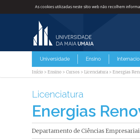
As cookies utilizadas neste sítio web não recolhem informaç
Universidade
Ensino
Internacio
Início
>
Ensino
>
Cursos
>
Licenciatura
>
Energias Ren
Licenciatura
Energias Reno
Departamento de Ciências Empresariai