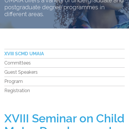
UMAIA offers a variety of undergraduate and
postgraduate degree programmes in
different areas.
XVIII SCMD UMAIA
Committees
Guest Speakers
Program
Registration
XVIII Seminar on Child