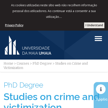
As cookies utilizadas neste sítio web não recolhem informação
pessoal dos utilizadores. Ao continuar está a consentir a sua
utilização....
Privacy Policy
I Understand
Home
>
Courses
>
PhD Degree
>
Studies on Crime and
Victimization
PhD Degree
Studies on crime and
Applic
victimization