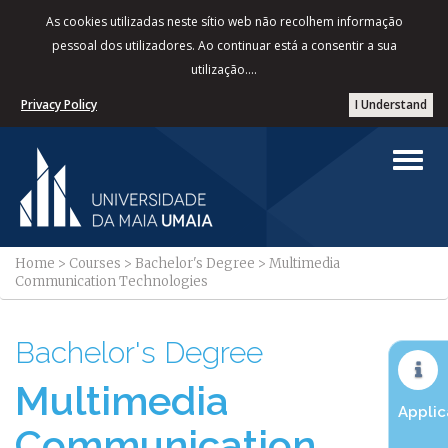
As cookies utilizadas neste sítio web não recolhem informação
pessoal dos utilizadores. Ao continuar está a consentir a sua
utilização....
Privacy Policy
I Understand
Home
>
Courses
>
Bachelor's Degree
>
Multimedia
Communication Technologies
Bachelor's Degree
Multimedia
Applic
Communication