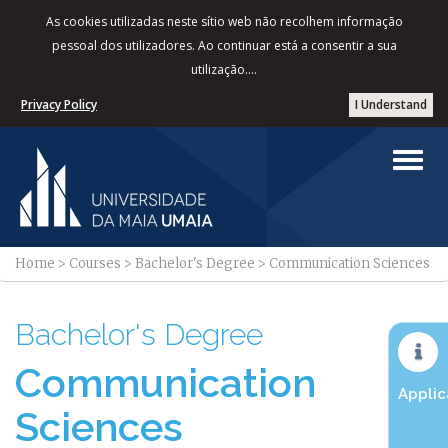
As cookies utilizadas neste sítio web não recolhem informação
pessoal dos utilizadores. Ao continuar está a consentir a sua
utilização....
Privacy Policy
I Understand
Home
>
Courses
>
Bachelor's Degree
>
Communication Sciences
Bachelor's Degree
Communication
Applic
Sciences