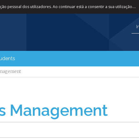
ão pessoal dos utilizadores. Ao continuar está a consentir a sua utilização....
I
tudents
anagement
ss Management