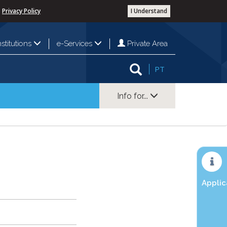
Privacy Policy
I Understand
Private Area
nstitutions
e-Services
PT
Info for...
Applic