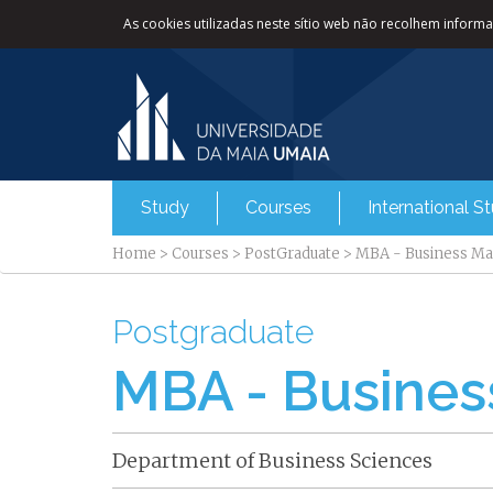
As cookies utilizadas neste sítio web não recolhem informaç
Study
Courses
International S
Home
>
Courses
>
PostGraduate
>
MBA - Business M
Postgraduate
MBA - Busine
Department of Business Sciences