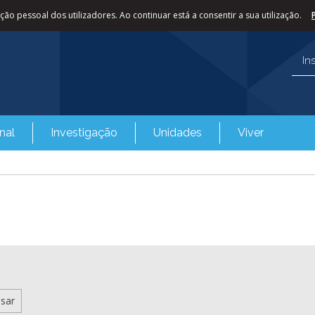
ão pessoal dos utilizadores. Ao continuar está a consentir a sua utilização.
In
nal
Investigação
Unidades
Viver