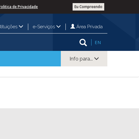
Politica de Privacidade
Eu Compreendo
Área Privada
stituições
e-Serviços
EN
Info para...