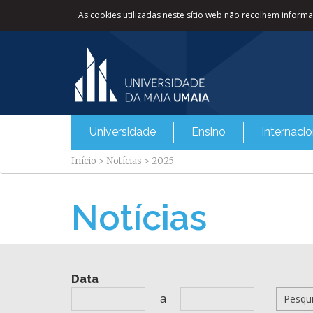
As cookies utilizadas neste sítio web não recolhem informaç
Universidade
Ensino
Internacio
Início
>
Notícias
>
2025
Notícias
Data
a