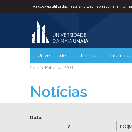
As cookies utilizadas neste sítio web não recolhem informaç
Universidade
Ensino
Internacio
Início
>
Notícias
>
2025
Notícias
Data
a