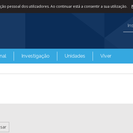
ão pessoal dos utilizadores. Ao continuar está a consentir a sua utilização.
In
nal
Investigação
Unidades
Viver