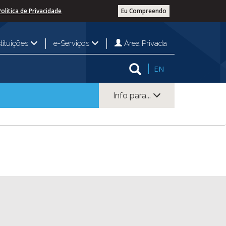
Politica de Privacidade
Eu Compreendo
Área Privada
stituições
e-Serviços
EN
Info para...