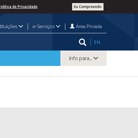
Politica de Privacidade
Eu Compreendo
Área Privada
stituições
e-Serviços
EN
Info para...