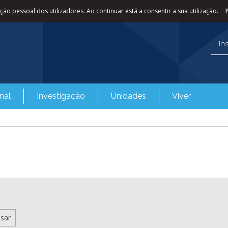
ão pessoal dos utilizadores. Ao continuar está a consentir a sua utilização.
In
nal
Investigação
Unidades
Viver