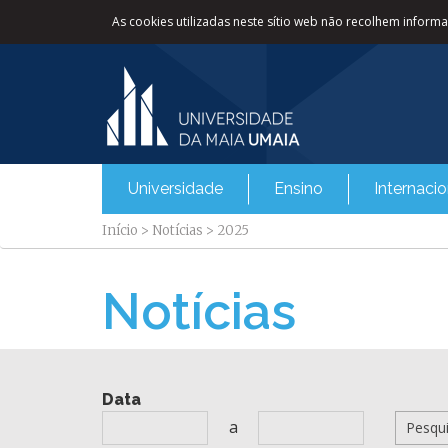
As cookies utilizadas neste sítio web não recolhem informaç
Universidade
Ensino
Internacio
Início
>
Notícias
>
2025
Notícias
Data
a