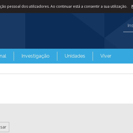
ão pessoal dos utilizadores. Ao continuar está a consentir a sua utilização.
In
nal
Investigação
Unidades
Viver