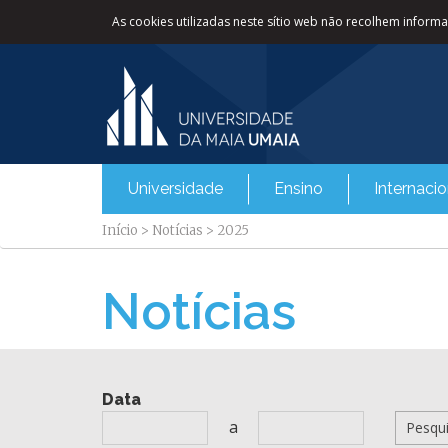
As cookies utilizadas neste sítio web não recolhem informaç
Universidade
Ensino
Internacio
Início
>
Notícias
>
2025
Notícias
Data
a