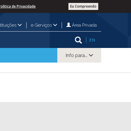
Politica de Privacidade
Eu Compreendo
Área Privada
stituições
e-Serviços
EN
Info para...