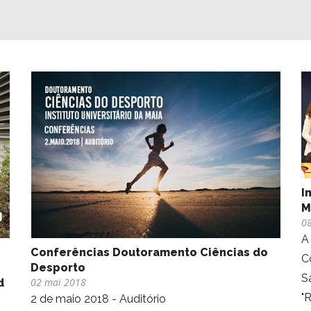
I
M
0
​
Conferências Doutoramento Ciências do
C
Desporto
S
02 mai 2018
d
"
2 de maio 2018 - Auditório