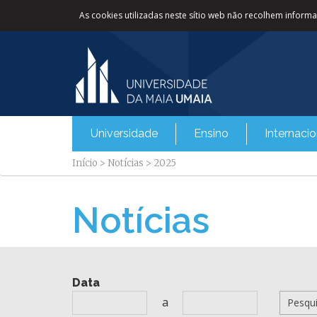
As cookies utilizadas neste sítio web não recolhem informaç
Universidade
Ensino
Internacio
Início
>
Notícias
>
2025
Notícias
Data
a