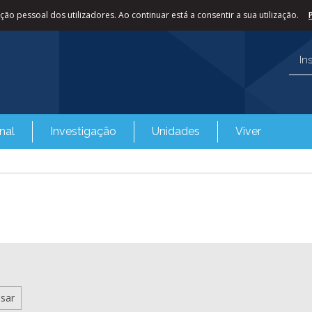
ão pessoal dos utilizadores. Ao continuar está a consentir a sua utilização.
In
nal
Investigação
Unidades
Viver