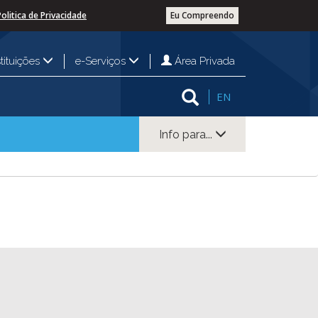
Politica de Privacidade
Eu Compreendo
Área Privada
stituições
e-Serviços
EN
Info para...