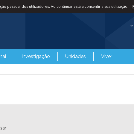
ão pessoal dos utilizadores. Ao continuar está a consentir a sua utilização.
In
nal
Investigação
Unidades
Viver