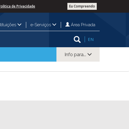
Politica de Privacidade
Eu Compreendo
Área Privada
stituições
e-Serviços
EN
Info para...