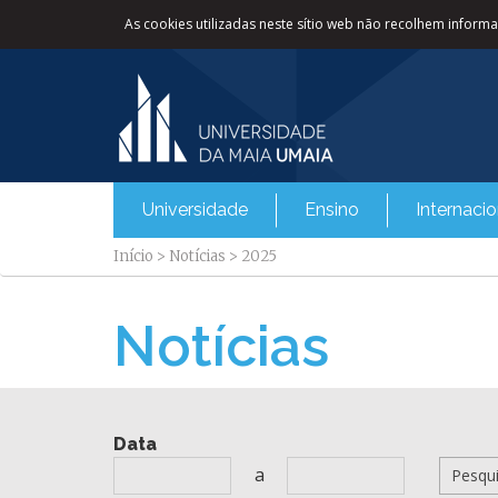
As cookies utilizadas neste sítio web não recolhem informaç
Universidade
Ensino
Internacio
Início
>
Notícias
>
2025
Notícias
Data
a