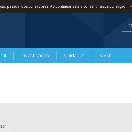
ão pessoal dos utilizadores. Ao continuar está a consentir a sua utilização.
In
nal
Investigação
Unidades
Viver