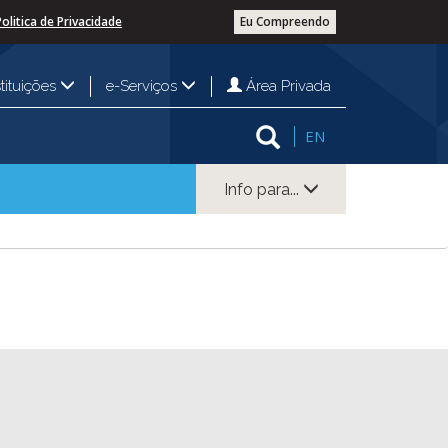
Politica de Privacidade
Eu Compreendo
Área Privada
stituições
e-Serviços
EN
Info para...