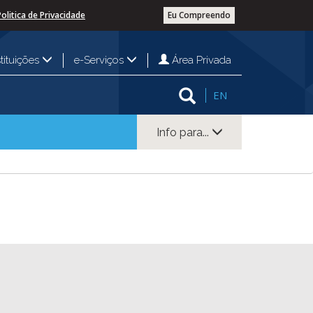
Politica de Privacidade
Eu Compreendo
Área Privada
stituições
e-Serviços
EN
Info para...