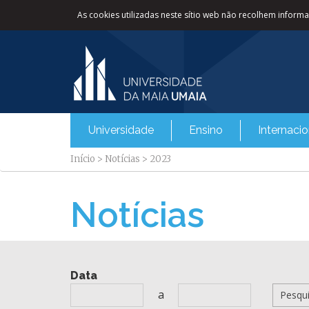
As cookies utilizadas neste sítio web não recolhem informaç
Universidade
Ensino
Internacio
Início
>
Notícias
>
2023
Notícias
Data
a