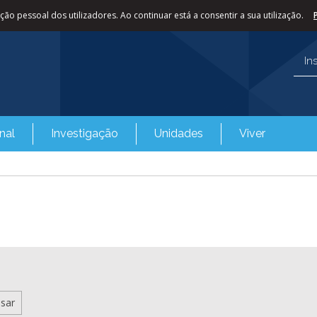
ão pessoal dos utilizadores. Ao continuar está a consentir a sua utilização.
In
nal
Investigação
Unidades
Viver