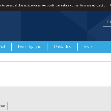
ão pessoal dos utilizadores. Ao continuar está a consentir a sua utilização.
In
nal
Investigação
Unidades
Viver