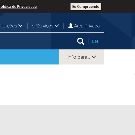
Politica de Privacidade
Eu Compreendo
Área Privada
stituições
e-Serviços
EN
Info para...