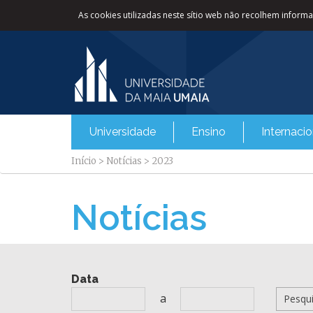
As cookies utilizadas neste sítio web não recolhem informaç
Universidade
Ensino
Internacio
Início
>
Notícias
>
2023
Notícias
Data
a