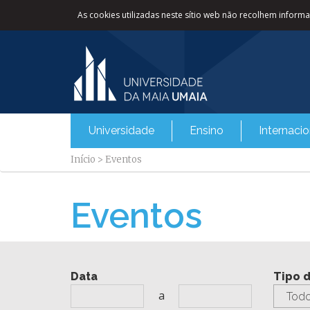
As cookies utilizadas neste sítio web não recolhem informaç
Universidade
Ensino
Internacio
Início
>
Eventos
Eventos
Data
Tipo 
a
Todo