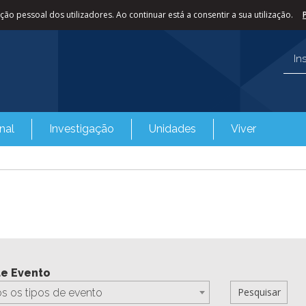
ão pessoal dos utilizadores. Ao continuar está a consentir a sua utilização.
In
nal
Investigação
Unidades
Viver
de Evento
s os tipos de evento