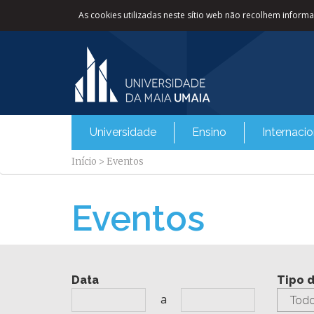
As cookies utilizadas neste sítio web não recolhem informaç
Universidade
Ensino
Internacio
Início
>
Eventos
Eventos
Data
Tipo 
a
Todo