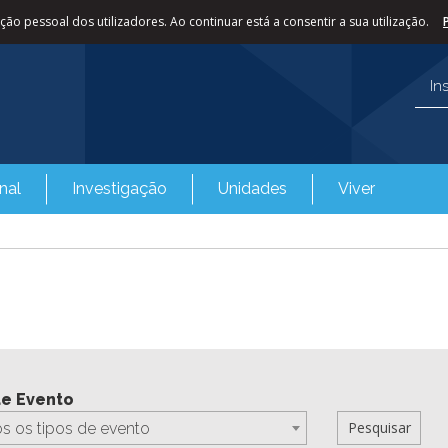
ão pessoal dos utilizadores. Ao continuar está a consentir a sua utilização.
In
nal
Investigação
Unidades
Viver
de Evento
s os tipos de evento