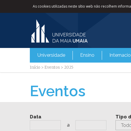
As cookies utilizadas neste sítio web não recolhem informaç
Universidade
Ensino
Internacio
Início
>
Eventos
>
2025
Eventos
Data
Tipo 
a
Todo