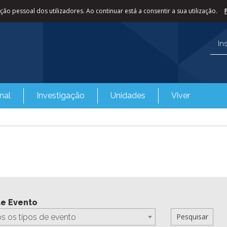
ão pessoal dos utilizadores. Ao continuar está a consentir a sua utilização.
In
nal
Investigação
Unidades
Viver
de Evento
s os tipos de evento