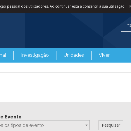
ão pessoal dos utilizadores. Ao continuar está a consentir a sua utilização.
In
nal
Investigação
Unidades
Viver
de Evento
s os tipos de evento