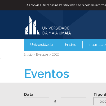
As cookies utilizadas neste sítio web não recolhem informaç
Universidade
Ensino
Internacio
Início
>
Eventos
>
2025
Eventos
Data
Tipo 
a
Todo