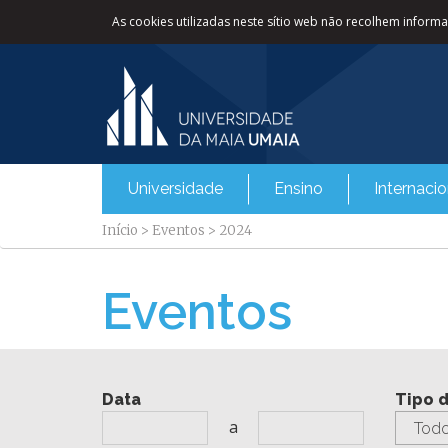
As cookies utilizadas neste sítio web não recolhem informaç
Universidade
Ensino
Internacio
Início
>
Eventos
>
2024
Eventos
Data
Tipo 
a
Todo