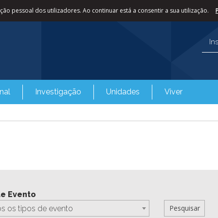
ão pessoal dos utilizadores. Ao continuar está a consentir a sua utilização.
In
nal
Investigação
Unidades
Viver
de Evento
s os tipos de evento